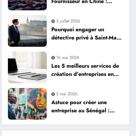
Fournisseur en Chine :
Guide Pratique pour
Entrepreneurs et
3 juillet 2026
Dropshippers via Alibaba et
Pourquoi engager un
AliExpress
détective privé à Saint-Malo
pour vos enquêtes
familiales et
16 mai 2026
professionnelles
Les 5 meilleurs services de
création d’entreprises en
ligne en 2026 :
Legalstart.fr, Contract-
2 mai 2026
Factory et plus encore
Astuce pour créer une
entreprise au Sénégal :
valorisez vos produits
locaux pour réussir