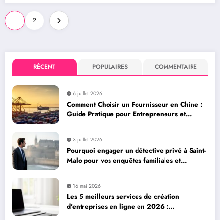
Pagination
1
2
des
publications
RÉCENT
POPULAIRES
COMMENTAIRE
6 juillet 2026
Comment Choisir un Fournisseur en Chine :
Guide Pratique pour Entrepreneurs et
Dropshippers via Alibaba et AliExpress
3 juillet 2026
Pourquoi engager un détective privé à Saint-
Malo pour vos enquêtes familiales et
professionnelles
16 mai 2026
Les 5 meilleurs services de création
d’entreprises en ligne en 2026 :
Legalstart.fr, Contract-Factory et plus encore