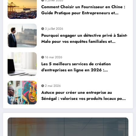
6 juillet 2026
Comment Choisir un Fournisseur en Chine :
Guide Pratique pour Entrepreneurs et
Dropshippers via Alibaba et AliExpress
3 juillet 2026
Pourquoi engager un détective privé à Saint-
Malo pour vos enquêtes familiales et
professionnelles
16 mai 2026
Les 5 meilleurs services de création
d’entreprises en ligne en 2026 :
Legalstart.fr, Contract-Factory et plus encore
2 mai 2026
Astuce pour créer une entreprise au
Sénégal : valorisez vos produits locaux pour
réussir