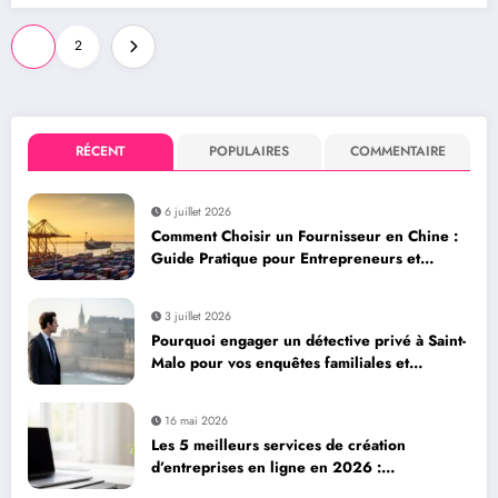
Pagination
1
2
des
publications
RÉCENT
POPULAIRES
COMMENTAIRE
6 juillet 2026
Comment Choisir un Fournisseur en Chine :
Guide Pratique pour Entrepreneurs et
Dropshippers via Alibaba et AliExpress
3 juillet 2026
Pourquoi engager un détective privé à Saint-
Malo pour vos enquêtes familiales et
professionnelles
16 mai 2026
Les 5 meilleurs services de création
d’entreprises en ligne en 2026 :
Legalstart.fr, Contract-Factory et plus encore