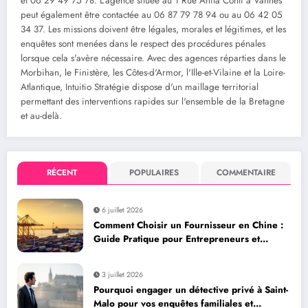
et 06 29 49 75 78. L'agence située au 1 Rue Anita Conti à Vannes
peut également être contactée au 06 87 79 78 94 ou au 06 42 05
34 37. Les missions doivent être légales, morales et légitimes, et les
enquêtes sont menées dans le respect des procédures pénales
lorsque cela s'avère nécessaire. Avec des agences réparties dans le
Morbihan, le Finistère, les Côtes-d'Armor, l'Ille-et-Vilaine et la Loire-
Atlantique, Intuitio Stratégie dispose d'un maillage territorial
permettant des interventions rapides sur l'ensemble de la Bretagne
et au-delà.
RÉCENT
POPULAIRES
COMMENTAIRE
6 juillet 2026
Comment Choisir un Fournisseur en Chine :
Guide Pratique pour Entrepreneurs et
Dropshippers via Alibaba et AliExpress
3 juillet 2026
Pourquoi engager un détective privé à Saint-
Malo pour vos enquêtes familiales et