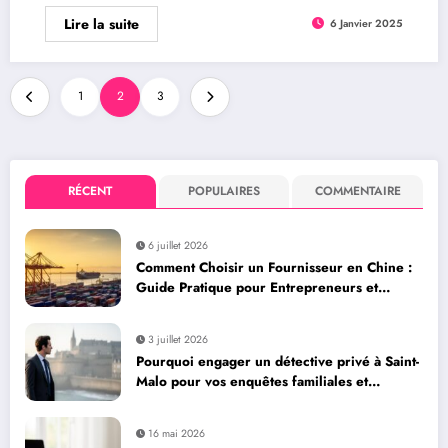
Lire la suite
6 Janvier 2025
1
2
3
RÉCENT
POPULAIRES
COMMENTAIRE
6 juillet 2026
Comment Choisir un Fournisseur en Chine :
Guide Pratique pour Entrepreneurs et
Dropshippers via Alibaba et AliExpress
3 juillet 2026
Pourquoi engager un détective privé à Saint-
Malo pour vos enquêtes familiales et
professionnelles
16 mai 2026